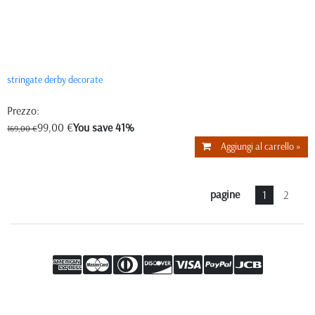
stringate derby decorate
Prezzo:
99,00 €
You save 41%
169,00 €
Aggiungi al carrello »
pagine
1
2